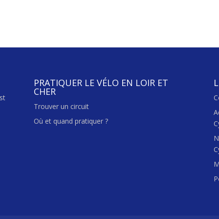
PRATIQUER LE VÉLO EN LOIR ET
L
CHER
st
C
Trouver un circuit
A
Où et quand pratiquer ?
C
N
C
M
P