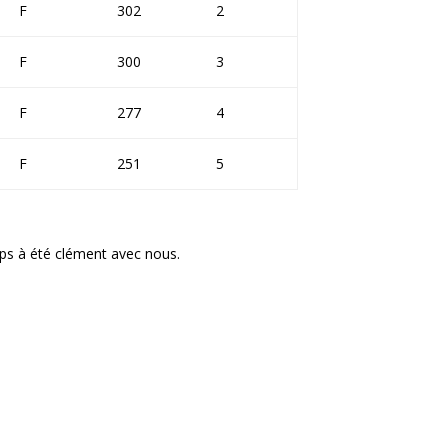
F
302
2
F
300
3
F
277
4
F
251
5
ps à été clément avec nous.