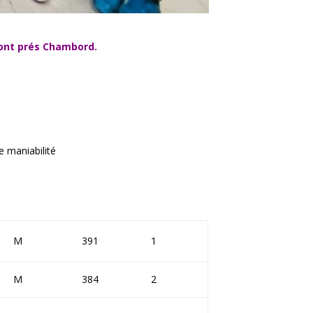
Mont prés Chambord.
e maniabilité
M
391
1
M
384
2