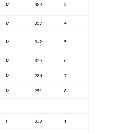
M
383
3
M
357
4
M
342
5
M
320
6
M
284
7
M
251
8
F
330
1