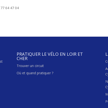
7 64 47 04
PRATIQUER LE VÉLO EN LOIR ET
L
CHER
st
C
Trouver un circuit
A
Où et quand pratiquer ?
C
N
C
M
P