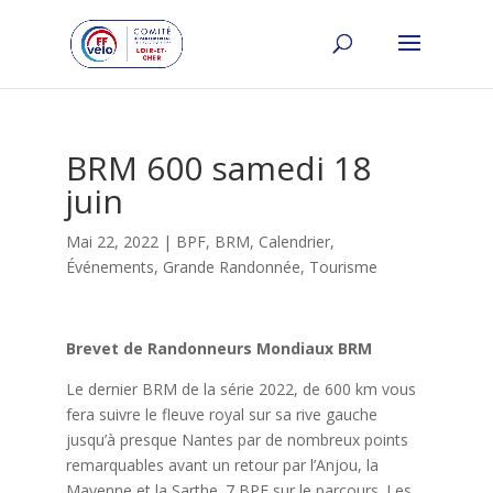
BRM 600 samedi 18
juin
Mai 22, 2022
|
BPF
,
BRM
,
Calendrier
,
Événements
,
Grande Randonnée
,
Tourisme
Brevet de Randonneurs Mondiaux BRM
Le dernier BRM de la série 2022, de 600 km vous
fera suivre le fleuve royal sur sa rive gauche
jusqu’à presque Nantes par de nombreux points
remarquables avant un retour par l’Anjou, la
Mayenne et la Sarthe. 7 BPF sur le parcours. Les