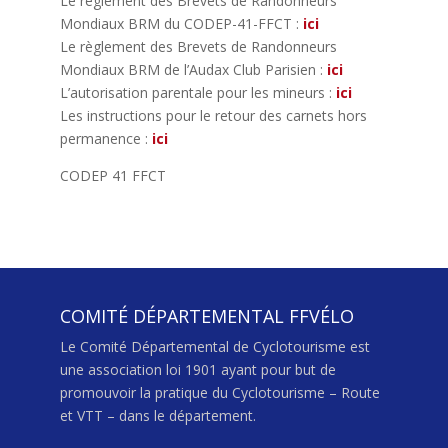
Le règlement des Brevets de Randonneurs
Mondiaux BRM du CODEP-41-FFCT :
ici
Le règlement des Brevets de Randonneurs
Mondiaux BRM de l’Audax Club Parisien :
ici
L’autorisation parentale pour les mineurs :
ici
Les instructions pour le retour des carnets hors
permanence :
ici
CODEP 41 FFCT
COMITÉ DÉPARTEMENTAL FFVÉLO
Le Comité Départemental de Cyclotourisme est
une association loi 1901 ayant pour but de
promouvoir la pratique du Cyclotourisme – Route
et VTT – dans le département.